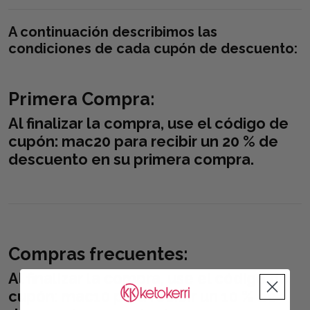
A continuación describimos las
condiciones de cada cupón de descuento:
Primera Compra:
Al finalizar la compra, use el código de
cupón:
mac20
para recibir un 20 % de
descuento en su primera compra.
Compras frecuentes:
Al finalizar la compra, use el código de
cupón:
mac10
para recibir un 10 % de