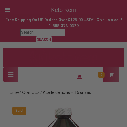
Keto Kerri
Skip
Free Shipping On US Orders Over $125.00 USD* | Give us a call!
to
1-888-376-0329
content
Search
Skip
for:
to
content
Open
Login
0
Button
/
Register
Home
Combos
/
/ Aceite de ricino – 16 onzas
Sale!