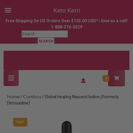
Keto Kerri
Skip
Free Shipping On US Orders Over $125.00 USD* | Give us a call!
to
1-888-376-0329
content
Search
Skip
for:
to
content
Open
Login
0
Button
/
Register
Home
Combos
/
/ Global Healing Nascent Iodine (Formerly
Detoxadine)
Sale!