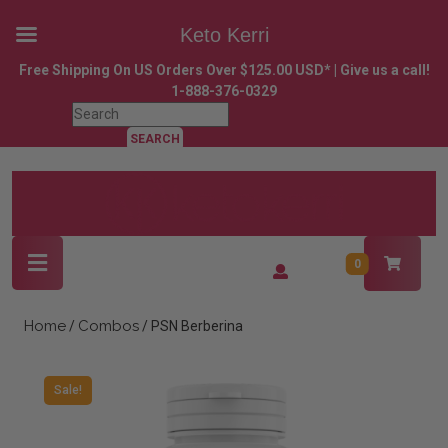
Keto Kerri
Skip
Free Shipping On US Orders Over $125.00 USD* | Give us a call!
to
1-888-376-0329
content
Search
Skip
for:
to
content
Open
Login
0
Button
/
Register
Home
Combos
/
/ PSN Berberina
Sale!