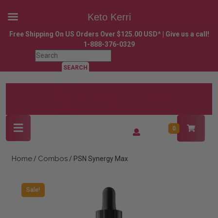
Keto Kerri
Skip
Free Shipping On US Orders Over $125.00 USD* | Give us a call!
to
1-888-376-0329
content
Search
Skip
for:
to
content
Open
Login
0
Button
/
Register
Home
Combos
/
/ PSN Synergy Max
Sale!