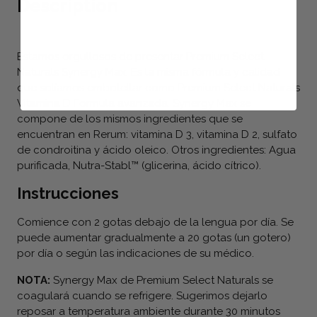
Description
Estamos orgullosos de presentar Premium Select
Naturals Synergy Max. Es la misma fórmula y calidad
que solíamos embotellar como Premium Select Naturals
Vitamina D Formula avanzada. Synergy Max se
compone de los mismos ingredientes que se
encuentran en Rerum: vitamina D 3, vitamina D 2, sulfato
de condroitina y ácido oleico. Otros ingredientes: Agua
purificada, Nutra-Stabl™ (glicerina, ácido cítrico).
Instrucciones
Comience con 2 gotas debajo de la lengua por día. Se
puede aumentar gradualmente a 20 gotas (un gotero)
por día o según las indicaciones de su médico.
NOTA:
Synergy Max de Premium Select Naturals se
coagulará cuando se refrigere. Sugerimos dejarlo
reposar a temperatura ambiente durante 30 minutos